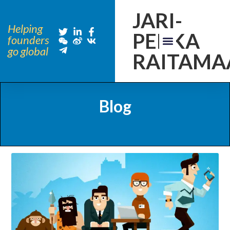
JARI-
Helping
PEKKA
founders
go global
RAITAMA
Blog