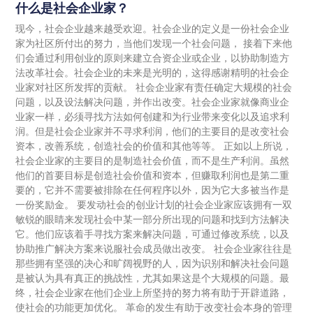
什么是社会企业家？
现今，社会企业越来越受欢迎。社会企业的定义是一份社会企业
家为社区所付出的努力，当他们发现一个社会问题， 接着下来他
们会通过利用创业的原则来建立合资企业或企业，以协助制造方
法改革社会。社会企业的未来是光明的，这得感谢精明的社会企
业家对社区所发挥的贡献。 社会企业家有责任确定大规模的社会
问题，以及设法解决问题，并作出改变。社会企业家就像商业企
业家一样，必须寻找方法如何创建和为行业带来变化以及追求利
润。但是社会企业家并不寻求利润，他们的主要目的是改变社会
资本，改善系统，创造社会的价值和其他等等。 正如以上所说，
社会企业家的主要目的是制造社会价值，而不是生产利润。虽然
他们的首要目标是创造社会价值和资本，但赚取利润也是第二重
要的，它并不需要被排除在任何程序以外，因为它大多被当作是
一份奖励金。 要发动社会的创业计划的社会企业家应该拥有一双
敏锐的眼睛来发现社会中某一部分所出现的问题和找到方法解决
它。他们应该着手寻找方案来解决问题，可通过修改系统，以及
协助推广解决方案来说服社会成员做出改变。 社会企业家往往是
那些拥有坚强的决心和旷阔视野的人，因为识别和解决社会问题
是被认为具有真正的挑战性，尤其如果这是个大规模的问题。最
终，社会企业家在他们企业上所坚持的努力将有助于开辟道路，
使社会的功能更加优化。 革命的发生有助于改变社会本身的管理